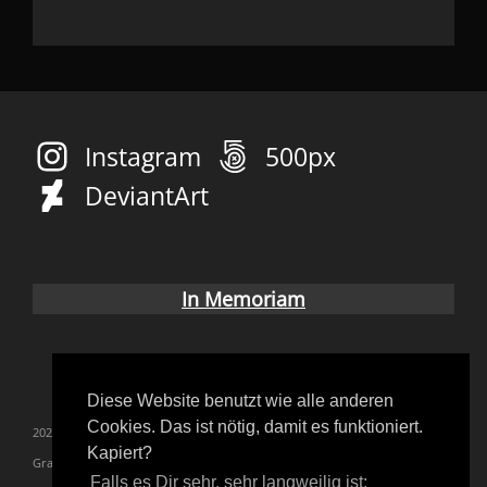
Instagram
500px
DeviantArt
In Memoriam
Diese Website benutzt wie alle anderen
Cookies. Das ist nötig, damit es funktioniert.
2023
blutgräfin
convention
coverup
Fetish
Gothic
Kapiert?
Grausame Töchter
inkdays
live
Lovemobile
melanie
Falls es Dir sehr, sehr langweilig ist: