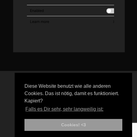
Diese Website benutzt wie alle anderen
2023
blutgräfin
convention
coverup
Fetish
Gothic
Cookies. Das ist nötig, damit es funktioniert.
Grausame Töchter
inkdays
live
Lovemobile
melanie
Kapiert?
MoreThanMode
Nachtmahr
Noxiris
Performance
Falls es Dir sehr, sehr langweilig ist:
randyengelhard
rip
Streetparade
tattoo
xTra
Cookies! <3