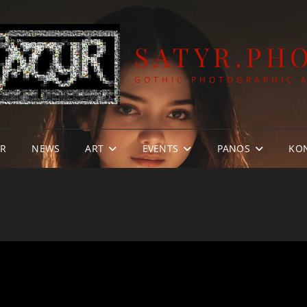
SATYR.PH
GOTHIC PHOTOGRAPHIC 
YR
NEWS
ART
EVENTS
PANOS
KO