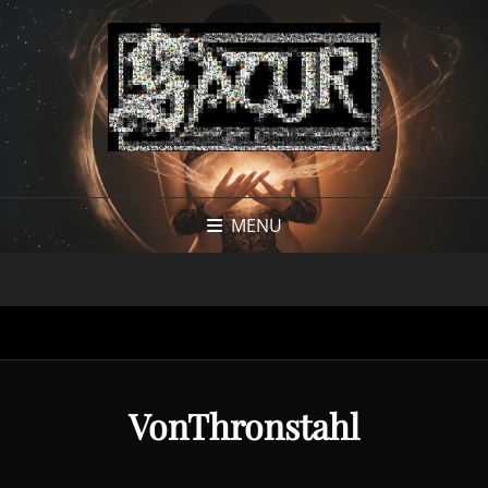
MENU
VonThronstahl