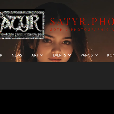
SATYR.PH
GOTHIC PHOTOGRAPHIC 
YR
NEWS
ART
EVENTS
PANOS
KO