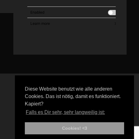
Diese Website benutzt wie alle anderen
2023
blutgräfin
convention
coverup
Fetish
Gothic
Cookies. Das ist nötig, damit es funktioniert.
Grausame Töchter
inkdays
live
Lovemobile
melanie
Kapiert?
MoreThanMode
Nachtmahr
Noxiris
Performance
Falls es Dir sehr, sehr langweilig ist:
randyengelhard
rip
Streetparade
tattoo
xTra
Cookies! <3