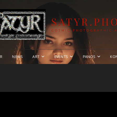
SATYR.PH
GOTHIC PHOTOGRAPHIC 
YR
NEWS
ART
EVENTS
PANOS
KO