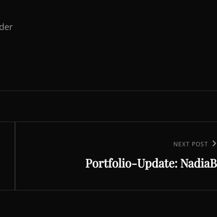
lder
Next
NEXT POST
Portfolio-Update: NadiaB
Post