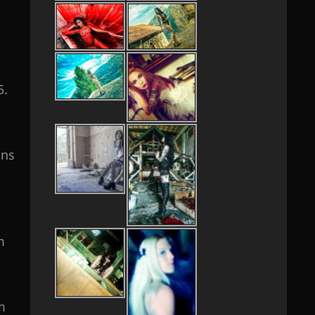
5.
ins
m
m