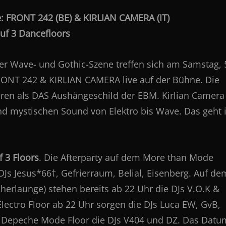
 FRONT 242 (BE) & KIRLIAN CAMERA (IT)
auf 3 Dancefloors
r Wave- und Gothic-Szene treffen sich am Samstag, 
RONT 242 & KIRLIAN CAMERA live auf der Bühne. Die
Jahren als DAS Aushängeschild der EBM. Kirlian Camera
d mystischen Sound von Elektro bis Wave. Das geht 
f 3 Floors
. Die Afterparty auf dem More than Mode
DJs Jesus*66†, Gefrierraum, Belial, Eisenberg. Auf de
erlaunge) stehen bereits ab 22 Uhr die DJs V.O.K &
Electro Floor ab 22 Uhr sorgen die DJs Luca EW, GvB,
 Depeche Mode Floor die DJs V404 und DZ. Das Datu