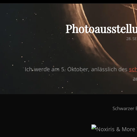
Photoausstell
POST
28. S
ON
Ich werde am 5. Oktober, anlässlich des
sc
a
Schwarzer B