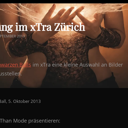
ung im xTra Zürich
ED
EPTEMBER 2013
hwarzen Balls
im xTra eine kleine Auswahl an Bilder
usstellen.
all, 5. Oktober 2013