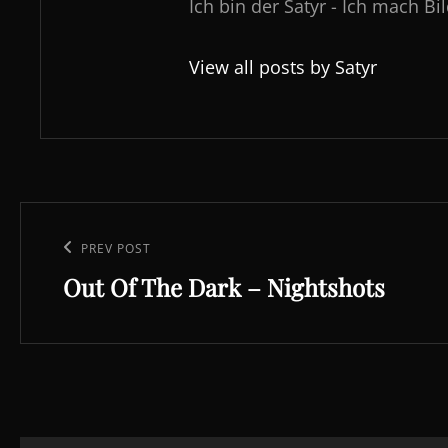
Ich bin der Satyr - Ich mach Bi
View all posts by Satyr
Beitragsnavigation
Previous
PREV POST
Out Of The Dark – Nightshots
Post