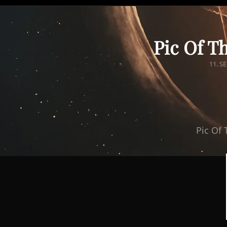
Pic Of T
POST
11. S
ON
Pic Of