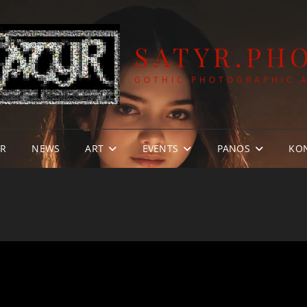
SATYR.PH
GOTHIC PHOTOGRAPHIC 
YR
NEWS
ART
EVENTS
PANOS
KO