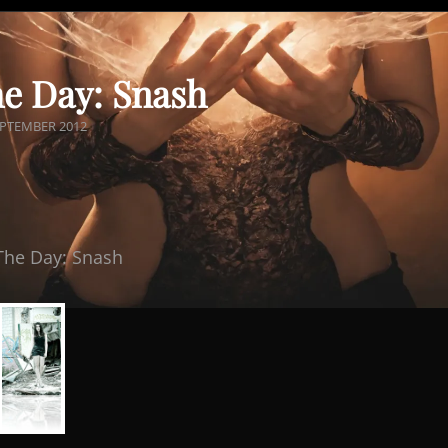
he Day: Snash
ED
EPTEMBER 2012
 The Day: Snash