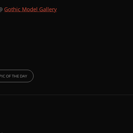
 @
Gothic Model Gallery
RIES
PIC OF THE DAY