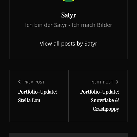
Author:
Satyr
Ich bin der Satyr - Ich mach Bilder
View all posts by Satyr
Beitragsnavigation
Previous
PREV POST
Next
NEXT POST
Portfolio-Update:
Portfolio-Update:
Post
Post
Stella Lou
Snowflake &
Crashpoppy