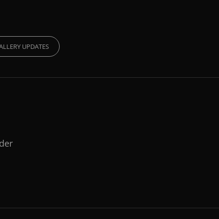
ES
ALLERY UPDATES
lder