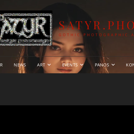
SATYR.PH
GOTHIC PHOTOGRAPHIC 
YR
NEWS
ART
EVENTS
PANOS
KO