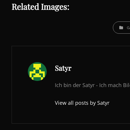
Related Images:
CATEGORI
G
Author:
Satyr
Ich bin der Satyr - Ich mach Bi
View all posts by Satyr