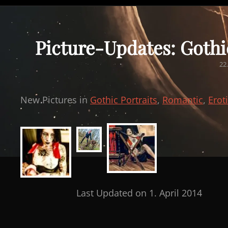
Picture-Updates: Gothic
PO
22
O
New Pictures in
Gothic Portraits
,
Romantic
,
Erot
Last Updated on 1. April 2014