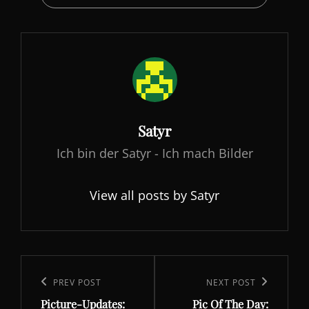
Author:
Satyr
Ich bin der Satyr - Ich mach Bilder
View all posts by Satyr
Beitragsnavigation
Previous
PREV POST
Next
NEXT POST
Picture-Updates:
Pic Of The Day:
Post
Post