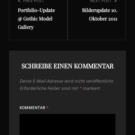
Previous
PREV POST
Next
NEXT POST
Portfolio-Update
Bilderupdate 10.
Post
Post
@ Gothic Model
Oktober 2011
Gallery
SCHREIBE EINEN KOMMENTAR
Deine E-Mail-Adresse wird nicht veröffentlicht.
Erforderliche Felder sind mit
*
markiert
KOMMENTAR
*