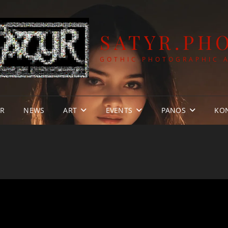
SATYR.PH
GOTHIC PHOTOGRAPHIC 
YR
NEWS
ART
EVENTS
PANOS
KO