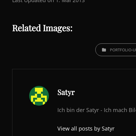
Related Images:
CATEGORIES
PORTFOLIO-U
Author:
Satyr
Ich bin der Satyr - Ich mach Bi
View all posts by Satyr