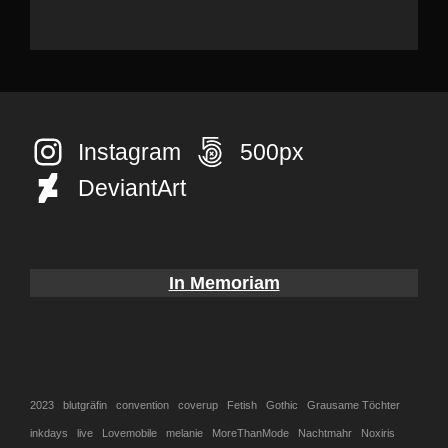
Instagram
500px
DeviantArt
In Memoriam
2023
blutgräfin
convention
coverup
Fetish
Gothic
Grausame Töchter
inkdays
live
Lovemobile
melanie
MoreThanMode
Nachtmahr
Noxiris