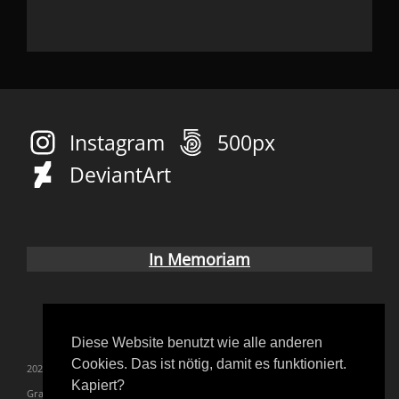
Instagram
500px
DeviantArt
In Memoriam
Diese Website benutzt wie alle anderen
Cookies. Das ist nötig, damit es funktioniert.
2023
blutgräfin
convention
coverup
Fetish
Gothic
Kapiert?
Grausame Töchter
inkdays
live
Lovemobile
melanie